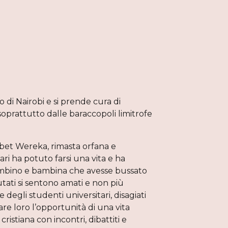
550,00
 di Nairobi e si prende cura di
soprattutto dalle baraccopoli limitrofe
bet Wereka, rimasta orfana e
ri ha potuto farsi una vita e ha
ambino e bambina che avesse bussato
tati si sentono amati e non più
 degli studenti universitari, disagiati
are loro l’opportunità di una vita
ristiana con incontri, dibattiti e