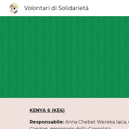
Volontari di Solidarietà
Sk
KENYA 6 (KE6)
Responsabile:
Anna Chebet Wereka laica, c
Canzian, missionario della Consolata