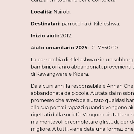
Località:
Nairobi.
Destinatari:
parrocchia di Kileleshwa.
Inizio aiuti:
2012.
A
iuto umanitario 2025:
€. 7.
La parrocchia di Kileleshwa è in un sobborgo
bambini, orfani o abbandonati, provenienti 
di Kawangware e Kibera.
Da alcuni anni la responsabile è Annah Che
abbandonata da piccola. Aiutata dai missiona
promesso che avrebbe aiutato qualsiasi b
alla sua porta: i ragazzi quando vengono aiu
rigettati dalla società. Vengono aiutati anche
ma meritevoli di completare gli studi, per d
migliore. A tutti, viene data una formazione c