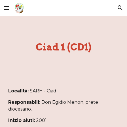
Skip to main content
Skip to navigation
Ciad 1 (CD1)
Località:
SARH - Ciad
Responsabili:
Don Egidio Menon, prete
diocesano.
Inizio aiuti:
2001